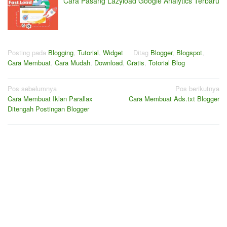
Cara Pasang Lazyload Google Analytics Terbaru
Posting pada
Blogging
,
Tutorial
,
Widget
Ditag
Blogger
,
Blogspot
,
Cara Membuat
,
Cara Mudah
,
Download
,
Gratis
,
Totorial Blog
Navigasi
Pos sebelumnya
Pos berikutnya
Cara Membuat Iklan Parallax
Cara Membuat Ads.txt Blogger
pos
Ditengah Postingan Blogger