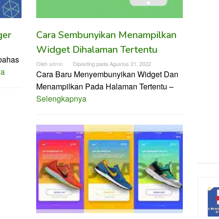
ger
Cara Sembunyikan Menampilkan
Widget Dihalaman Tertentu
mbahas
Oleh
admin
Diposting pada
Agustus 21, 2022
ya
Cara Baru Menyembunyikan Widget Dan
Menampilkan Pada Halaman Tertentu –
Selengkapnya