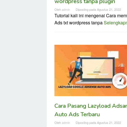
wordpress tanpa plugin
Oleh
admin
Diposting pada
Agustus 21, 2022
Tutorial kali ini mengenai Cara me
Ads txt wordpress tanpa
Selengkap
Cara Pasang Lazyload Adsa
Auto Ads Terbaru
Oleh
admin
Diposting pada
Agustus 21, 2022