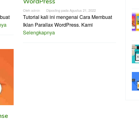
WordPress
Oleh
admin
Diposting pada
Agustus 21, 2022
mbuat
Tutorial kali ini mengenai Cara Membuat
nya
Iklan Parallax WordPress. Kami
Selengkapnya
nse