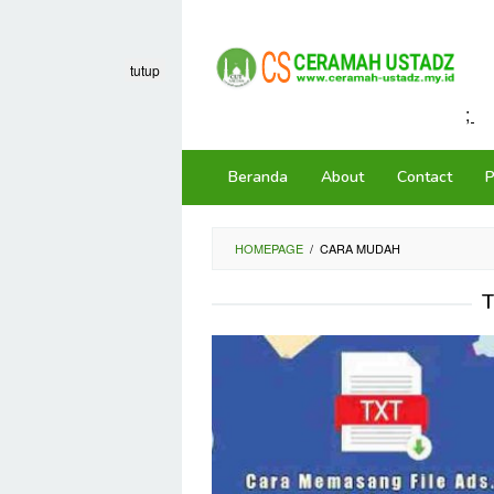
Loncat
ke
konten
tutup
;
Beranda
About
Contact
P
HOMEPAGE
/
CARA MUDAH
T